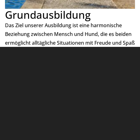
Grundausbildung
Das Ziel unserer Ausbildung ist eine harmonische
Beziehung zwischen Mensch und Hund, die es beiden
ermöglicht alltägliche Situationen mit Freude und Spaß
zu meistern.
Gerne können Sie an einer kostenlosen
Schnupperstunde teilnehmen, setzen Sie sich bitte,
zwecks eines Termins mit uns in Verbindung.
Tel.
01514-6241317
© 2024 Hundesportzentrum Bergisch Land ·
Stahlschmidtsbrücke 35 · 42499 Hückeswagen · All
rights reserved